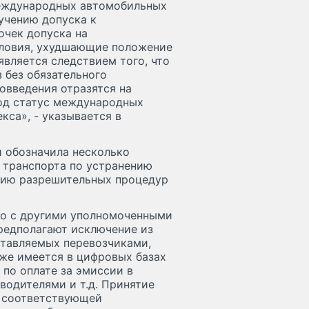
международных автомобильных
учению допуска к
очек допуска на
словия, ухудшающие положение
является следствием того, что
 без обязательного
вовведения отразятся на
од статус международных
кса», - указывается в
и обозначила несколько
 транспорта по устранению
нию разрешительных процедур
но с другими уполномоченными
редполагают исключение из
ставляемых перевозчиками,
же имеется в цифровых базах
 по оплате за эмиссии в
водителями и т.д. Принятие
т соответствующей