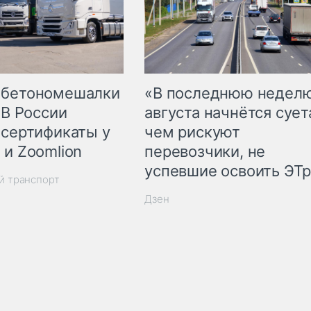
 бетономешалки
«В последнюю недел
 В России
августа начнётся суета
 сертификаты у
чем рискуют
 и Zoomlion
перевозчики, не
успевшие освоить ЭТ
й транспорт
Дзен