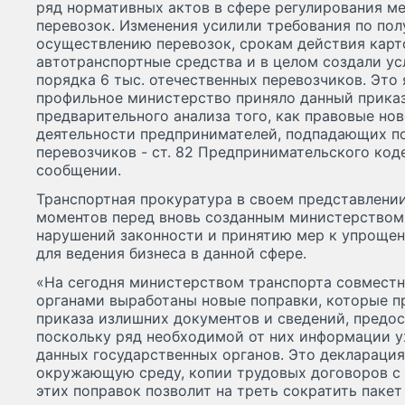
ряд нормативных актов в сфере регулирования 
перевозок. Изменения усилили требования по пол
осуществлению перевозок, срокам действия карт
автотранспортные средства и в целом создали у
порядка 6 тыс. отечественных перевозчиков. Это 
профильное министерство приняло данный приказ
предварительного анализа того, как правовые но
деятельности предпринимателей, подпадающих п
перевозчиков - ст. 82 Предпринимательского коде
сообщении.
Транспортная прокуратура в своем представлени
моментов перед вновь созданным министерством
нарушений законности и принятию мер к упроще
для ведения бизнеса в данной сфере.
«На сегодня министерством транспорта совмест
органами выработаны новые поправки, которые п
приказа излишних документов и сведений, предо
поскольку ряд необходимой от них информации у
данных государственных органов. Это декларация
окружающую среду, копии трудовых договоров с 
этих поправок позволит на треть сократить паке