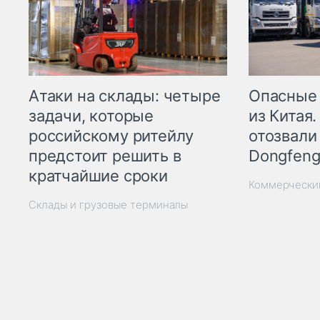
Опасные
Атаки на склады: четыре
из Китая.
задачи, которые
отозвали
российскому ритейлу
Dongfeng
предстоит решить в
кратчайшие сроки
Коммерчески
Склады и грузовые терминалы