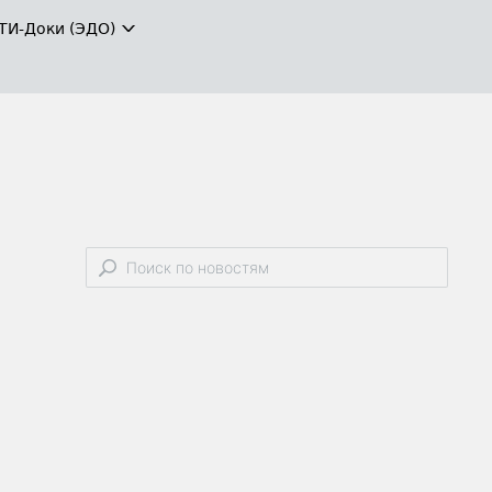
ТИ-Доки (ЭДО)
м