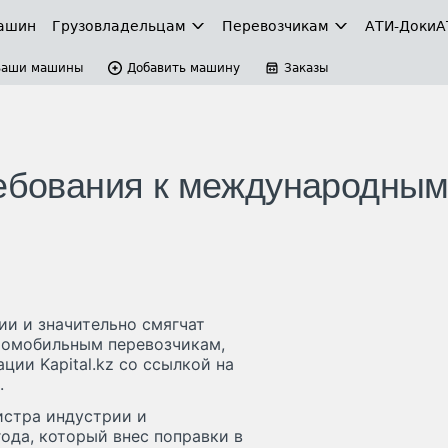
ашин
Грузовладельцам
Перевозчикам
АТИ-Доки
А
Ваши машины
Добавить машину
Заказы
ребования к международны
ии и значительно смягчат
томобильным перевозчикам,
ии Kapital.kz со ссылкой на
.
истра индустрии и
ода, который внес поправки в