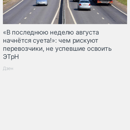
«В последнюю неделю августа
начнётся суета!»: чем рискуют
перевозчики, не успевшие освоить
ЭТрН
Дзен