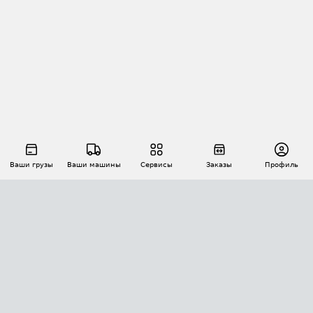
Ваши грузы
Ваши машины
Сервисы
Заказы
Профиль
АВТОМАТИЗАЦИЯ ПЕРЕВОЗОК
Площадки
Заказы
Торги
Тендеры
АТИ-Доки
GPS-мониторинг
АТИ Мессенджер
Цепочки грузов
API ATI.SU