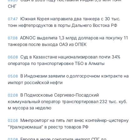
СНГ
Южная Корея направила два танкера с 30 тыс.
07:47
тонн нефтепродуктов в порты Дальнего Востока РФ
ADNOC выделила 1,3 млрд долларов на покупку 11
07.08
танкеров после выхода ОАЭ из ОПЕК
Суд в Казахстане национализировал почти 34%
06.08
оператора по транспортировке ТБО в Алматы
В Индонезии заявили о долгосрочном контракте на
05.08
импорт российской нефти
В Подмосковье Сергиево-Посадский
02.08
коммунальный оператор транспортировал 232 тыс. куб.
м мусора за неделю
Минпромторг на пять лет внес контейнер-цистерну
02.08
"Уралкриомаша" в реестр товаров РФ
Европа в июле сократила импорт СПГ до
02.08