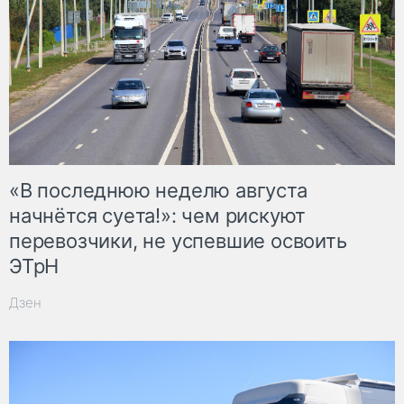
«В последнюю неделю августа
начнётся суета!»: чем рискуют
перевозчики, не успевшие освоить
ЭТрН
Дзен