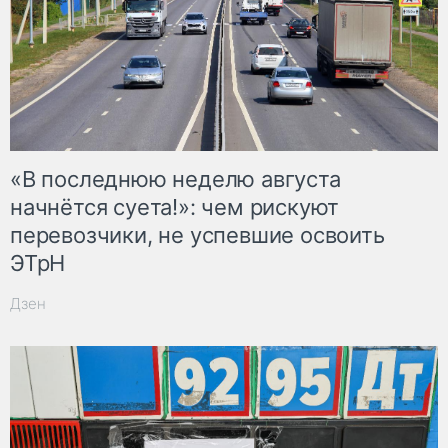
«В последнюю неделю августа
начнётся суета!»: чем рискуют
перевозчики, не успевшие освоить
ЭТрН
Дзен