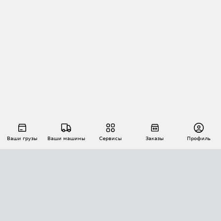
Ваши грузы
Ваши машины
Сервисы
Заказы
Профиль
АВТОМАТИЗАЦИЯ ПЕРЕВОЗОК
Площадки
Заказы
Торги
Тендеры
АТИ-Доки