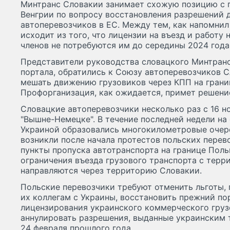
Минтранс Словакии занимает схожую позицию с 
Венгрии по вопросу восстановления разрешений 
автоперевозчиков в ЕС. Между тем, как напомнил
исходит из того, что лицензии на въезд и работу 
членов не потребуются им до середины 2024 года
Представители руководства словацкого Минтранс
портала, обратились к Союзу автоперевозчиков С
мешать движению грузовиков через КПП на грани
Профорганизация, как ожидается, примет решение
Словацкие автоперевозчики несколько раз с 16 
"Вышне-Немецке". В течение последней недели на
Украиной образовались многокилометровые очере
возникли после начала протестов польских перев
пункты пропуска автотранспорта на границе Поль
ограничения въезда грузового транспорта с тер
направляются через территорию Словакии.
Польские перевозчики требуют отменить льготы,
их коллегам с Украины, восстановить прежний по
лицензирования украинского коммерческого груз
аннулировать разрешения, выданные украинским
24 февраля прошлого года