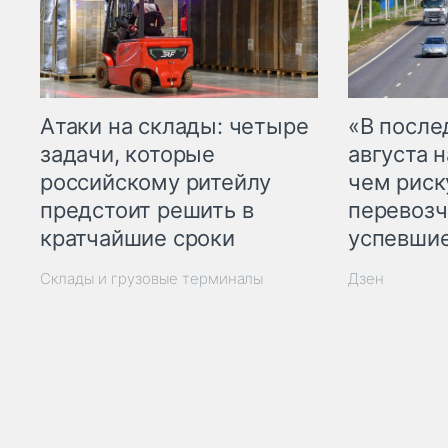
Атаки на склады: четыре
«В посл
задачи, которые
августа н
российскому ритейлу
чем рис
предстоит решить в
перевозч
кратчайшие сроки
успевшие
Склады и грузовые терминалы
Дзен