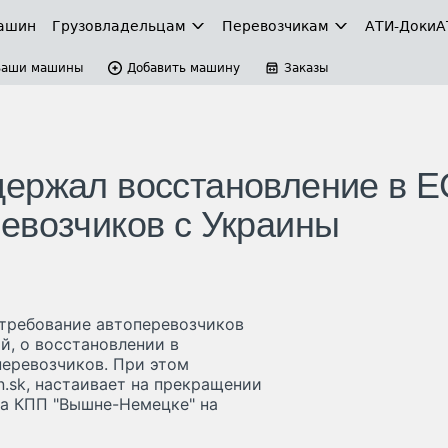
ашин
Грузовладельцам
Перевозчикам
АТИ-Доки
А
Ваши машины
Добавить машину
Заказы
держал восстановление в Е
евозчиков с Украины
требование автоперевозчиков
й, о восстановлении в
еревозчиков. При этом
n.sk, настаивает на прекращении
на КПП "Вышне-Немецке" на