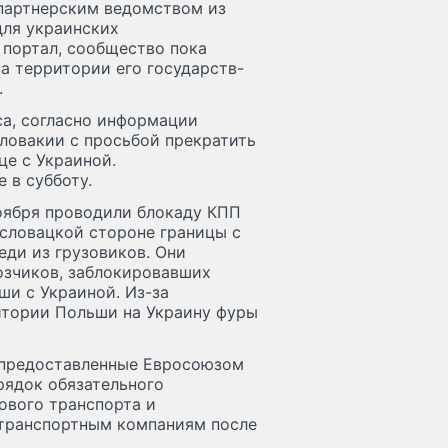
партнерским ведомством из
для украинских
 портал, сообщество пока
на территории его государств-
.
а, согласно информации
ловакии с просьбой прекратить
це с Украиной.
 в субботу.
ноября проводили блокаду КПП
 словацкой стороне границы с
ди из грузовиков. Они
озчиков, заблокировавших
ши с Украиной. Из-за
ритории Польши на Украину фуры
 предоставленные Евросоюзом
рядок обязательного
ового транспорта и
 транспортным компаниям после