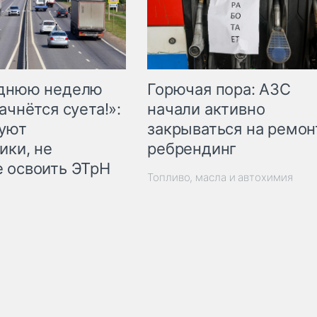
Горючая пора: АЗС
еднюю неделю
начали активно
ачнётся суета!»:
закрываться на ремон
куют
ребрендинг
ики, не
 освоить ЭТрН
Топливо, масла и автохимия