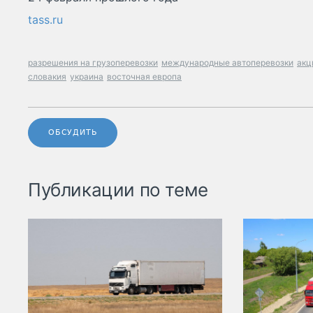
tass.ru
разрешения на грузоперевозки
международные автоперевозки
акц
словакия
украина
восточная европа
ОБСУДИТЬ
Публикации по теме