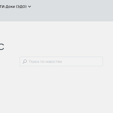
ТИ-Доки (ЭДО)
С