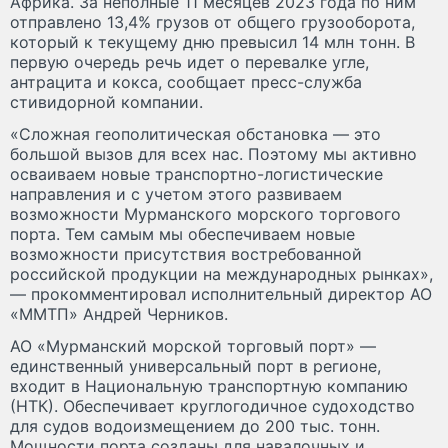
Африка. За неполные 11 месяцев 2023 года по ним
отправлено 13,4% грузов от общего грузооборота,
который к текущему дню превысил 14 млн тонн. В
первую очередь речь идет о перевалке угле,
антрацита и кокса, сообщает пресс-служба
стивидорной компании.
«Сложная геополитическая обстановка — это
большой вызов для всех нас. Поэтому мы активно
осваиваем новые транспортно-логистические
направления и с учетом этого развиваем
возможности Мурманского морского торгового
порта. Тем самым мы обеспечиваем новые
возможности присутствия востребованной
российской продукции на международных рынках»,
— прокомментировал исполнительный директор АО
«ММТП» Андрей Черников.
АО «Мурманский морской торговый порт» —
единственный универсальный порт в регионе,
входит в Национальную транспортную компанию
(НТК). Обеспечивает круглогодичное судоходство
для судов водоизмещением до 200 тыс. тонн.
Мощности порта созданы для навалочных и