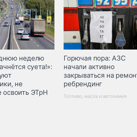
Горючая пора: АЗС
еднюю неделю
начали активно
ачнётся суета!»:
закрываться на ремон
куют
ребрендинг
ики, не
 освоить ЭТрН
Топливо, масла и автохимия