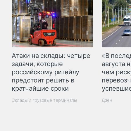
Атаки на склады: четыре
«В посл
задачи, которые
августа н
российскому ритейлу
чем рис
предстоит решить в
перевозч
кратчайшие сроки
успевшие
Склады и грузовые терминалы
Дзен