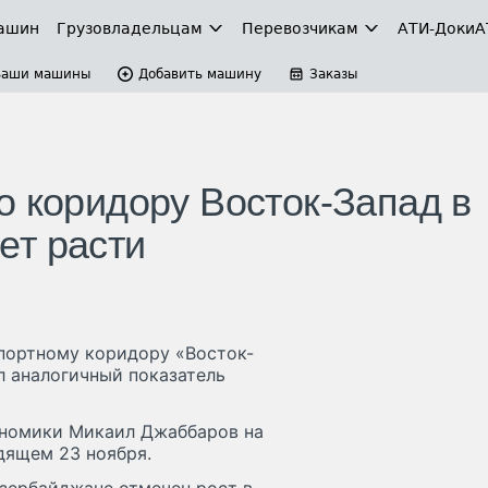
ашин
Грузовладельцам
Перевозчикам
АТИ-Доки
А
Ваши машины
Добавить машину
Заказы
о коридору Восток-Запад в
ет расти
портному коридору «Восток-
л аналогичный показатель
кономики Микаил Джаббаров на
дящем 23 ноября.