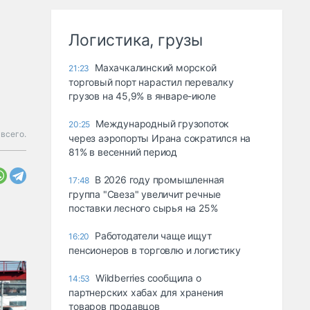
Логистика, грузы
Махачкалинский морской
21:23
торговый порт нарастил перевалку
грузов на 45,9% в январе-июле
Международный грузопоток
20:25
всего.
через аэропорты Ирана сократился на
81% в весенний период
В 2026 году промышленная
17:48
группа "Свеза" увеличит речные
поставки лесного сырья на 25%
Работодатели чаще ищут
16:20
пенсионеров в торговлю и логистику
Wildberries сообщила о
14:53
партнерских хабах для хранения
товаров продавцов