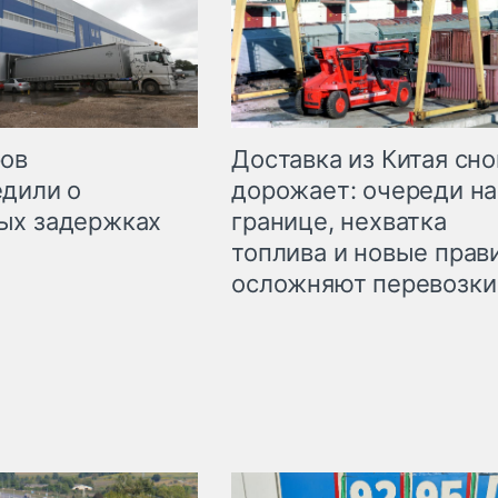
Доставка из Китая сно
ров
дорожает: очереди на
дили о
границе, нехватка
ых задержках
топлива и новые прав
осложняют перевозки