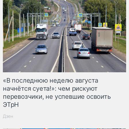
«В последнюю неделю августа
начнётся суета!»: чем рискуют
перевозчики, не успевшие освоить
ЭТрН
Дзен