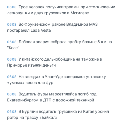
Трое человек получили травмы при столкновении
06.08
легковушки и двух грузовиков в Могилеве
Во Фрунзенском районе Владимира МАЗ
06.08
протаранил Lada Vesta
Лобовая авария собрала пробку больше 8 км на
06.08
"Коле"
У китайского дальнобойщика на таможне в
06.08
Приморье изъяли деньги
Ha въeздax в Улaн-Удэ зaвepшaют ycтaнoвкy
06.08
«yмныx» вecoв для фyp
Водитель фуры маркетплейса погиб под
06.08
Екатеринбургом в ДТП с дорожной техникой
В Бурятии водитель грузовика из Китая уронил
06.08
ротор на трассу «Байкал»