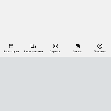
Ваши грузы
Ваши машины
Сервисы
Заказы
Профиль
АВТОМАТИЗАЦИЯ ПЕРЕВОЗОК
Площадки
Заказы
Торги
Тендеры
АТИ-Доки
GPS-мониторинг
АТИ Мессенджер
Цепочки грузов
API ATI.SU
ПОЛЕЗНОЕ