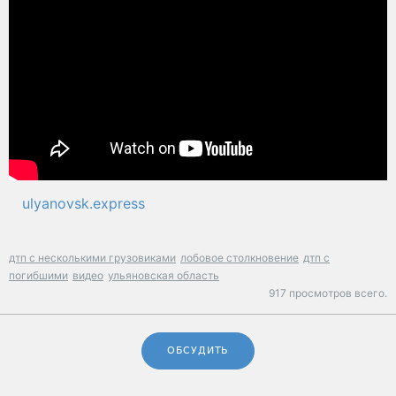
ulyanovsk.express
дтп с несколькими грузовиками
лобовое столкновение
дтп с
погибшими
видео
ульяновская область
917 просмотров всего.
ОБСУДИТЬ