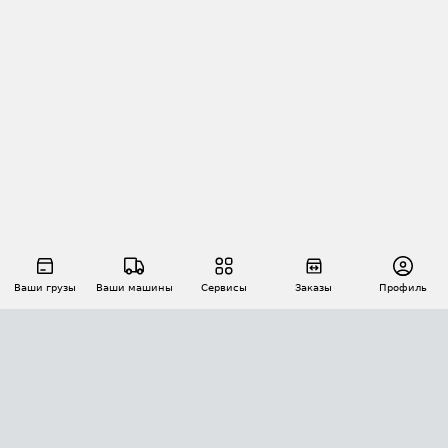
Ваши грузы
Ваши машины
Сервисы
Заказы
Профиль
АВТОМАТИЗАЦИЯ ПЕРЕВОЗОК
Площадки
Заказы
Торги
Тендеры
АТИ-Доки