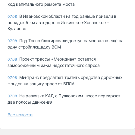
ход капитального ремонта моста
В Ивановской области на год раньше привели в
07.08
порядок 5 км автодороги Ильинское-Хованское –
Кулачево
Под Тосно блокировали доступ самосвалов ещё на
07.08
одну стройплощадку ВСМ
Проект трассы «Меридиан» остается
07.08
замороженным из-за недостаточного спроса
Минтранс предлагает тратить средства дорожных
07.08
фондов на защиту трасс от БПЛА
На развязке КАД с Пулковским шоссе перекроют
07.08
две полосы движения
Все новости