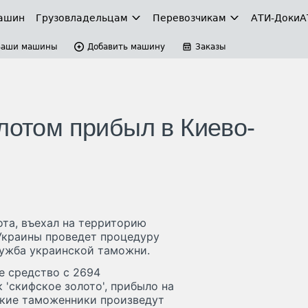
ашин
Грузовладельцам
Перевозчикам
АТИ-Доки
А
Ваши машины
Добавить машину
Заказы
лотом прибыл в Киево-
ота, въехал на территорию
Украины проведет процедуру
лужба украинской таможни.
е средство с 2694
 'скифское золото', прибыло на
ские таможенники произведут