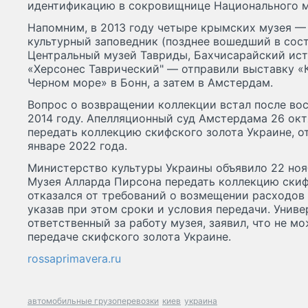
идентификацию в сокровищнице Национального м
Напомним, в 2013 году четыре крымских музея —
культурный заповедник (позднее вошедший в сос
Центральный музей Тавриды, Бахчисарайский ист
«Херсонес Таврический" — отправили выставку «
Черном море» в Бонн, а затем в Амстердам.
Вопрос о возвращении коллекции встал после во
2014 году. Апелляционный суд Амстердама 26 окт
передать коллекцию скифского золота Украине, о
январе 2022 года.
Министерство культуры Украины объявило 22 ноя
Музея Алларда Пирсона передать коллекцию скиф
отказался от требований о возмещении расходов 
указав при этом сроки и условия передачи. Унив
ответственный за работу музея, заявил, что не м
передаче скифского золота Украине.
rossaprimavera.ru
автомобильные грузоперевозки
киев
украина