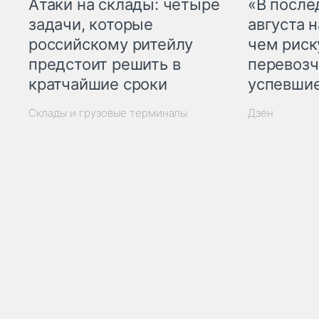
Атаки на склады: четыре
«В посл
задачи, которые
августа н
российскому ритейлу
чем рис
предстоит решить в
перевозч
кратчайшие сроки
успевшие
Склады и грузовые терминалы
Дзен