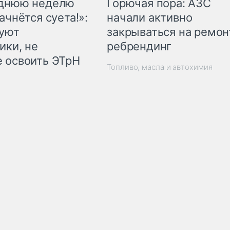
Горючая пора: АЗС
еднюю неделю
начали активно
ачнётся суета!»:
закрываться на ремон
куют
ребрендинг
ики, не
 освоить ЭТрН
Топливо, масла и автохимия