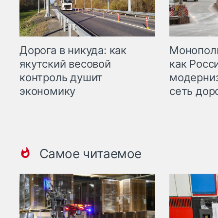
Дорога в никуда: как
Монополи
якутский весовой
как Росс
контроль душит
модерни
экономику
сеть дор
Самое читаемое