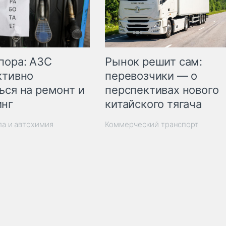
пора: АЗС
Рынок решит сам:
ктивно
перевозчики — о
ься на ремонт и
перспективах нового
инг
китайского тягача
ла и автохимия
Коммерческий транспорт