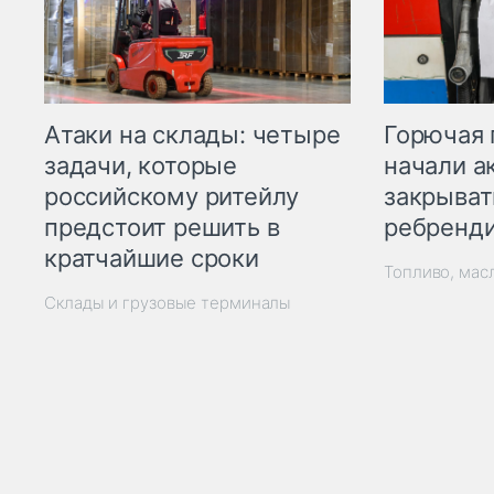
Горючая 
Атаки на склады: четыре
начали а
задачи, которые
закрыват
российскому ритейлу
ребренд
предстоит решить в
кратчайшие сроки
Топливо, мас
Склады и грузовые терминалы