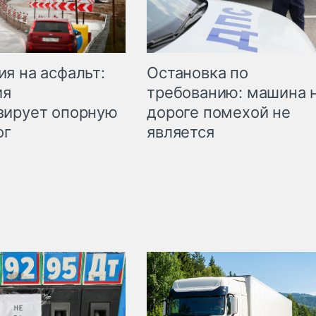
Остановка по
я на асфальт:
требованию: машина 
ия
дороге помехой не
зирует опорную
является
ог