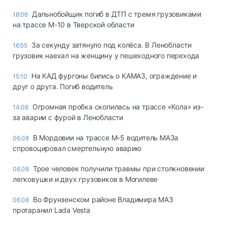
Дальнобойщик погиб в ДТП с тремя грузовиками
18:06
на трассе М-10 в Тверской области
За секунду затянуло под колёса. В Ленобласти
16:55
грузовик наехал на женщину у пешеходного перехода
На КАД фургоны бились о КАМАЗ, ограждение и
15:10
друг о друга. Погиб водитель
Огромная пробка скопилась на трассе «Кола» из-
14:08
за аварии с фурой в Ленобласти
В Мордовии на трассе М-5 водитель МАЗа
06.08
спровоцировал смертельную аварию
Трое человек получили травмы при столкновении
06.08
легковушки и двух грузовиков в Могилеве
Во Фрунзенском районе Владимира МАЗ
06.08
протаранил Lada Vesta