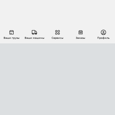
Ваши грузы
Ваши машины
Сервисы
Заказы
Профиль
АВТОМАТИЗАЦИЯ ПЕРЕВОЗОК
Площадки
Заказы
Торги
Тендеры
АТИ-Доки
GPS-мониторинг
АТИ Мессенджер
Цепочки грузов
API ATI.SU
ПОЛЕЗНОЕ
Расчет расстояний
БЕЗОПАСНОСТЬ
Академия ATI.SU