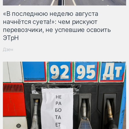
«В последнюю неделю августа
начнётся суета!»: чем рискуют
перевозчики, не успевшие освоить
ЭТрН
Дзен