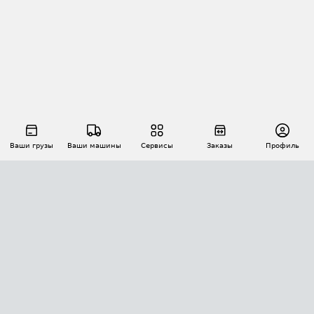
Ваши грузы
Ваши машины
Сервисы
Заказы
Профиль
АВТОМАТИЗАЦИЯ ПЕРЕВОЗОК
Площадки
Заказы
Торги
Тендеры
АТИ-Доки
GPS-мониторинг
АТИ Мессенджер
Цепочки грузов
API ATI.SU
ПОЛЕЗНОЕ