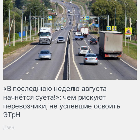
«В последнюю неделю августа
начнётся суета!»: чем рискуют
перевозчики, не успевшие освоить
ЭТрН
Дзен