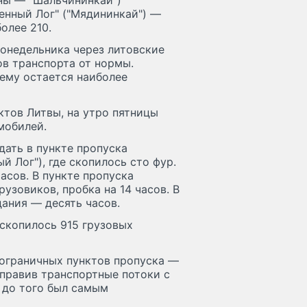
оны — "Шальчининкай")
менный Лог" ("Мядининкай") —
более 210.
понедельника через литовские
в транспорта от нормы.
ему остается наиболее
тов Литвы, на утро пятницы
мобилей.
ать в пункте пропуска
 Лог"), где скопилось сто фур.
асов. В пункте пропуска
рузовиков, пробка на 14 часов. В
дания — десять часов.
 скопилось 915 грузовых
пограничных пунктов пропуска —
направив транспортные потоки с
и до того был самым