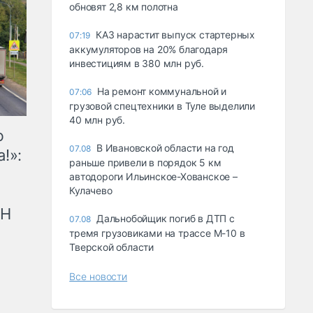
обновят 2,8 км полотна
КАЗ нарастит выпуск стартерных
07:19
аккумуляторов на 20% благодаря
инвестициям в 380 млн руб.
На ремонт коммунальной и
07:06
грузовой спецтехники в Туле выделили
40 млн руб.
ю
В Ивановской области на год
07.08
!»:
раньше привели в порядок 5 км
автодороги Ильинское-Хованское –
Кулачево
рН
Дальнобойщик погиб в ДТП с
07.08
тремя грузовиками на трассе М-10 в
Тверской области
Все новости