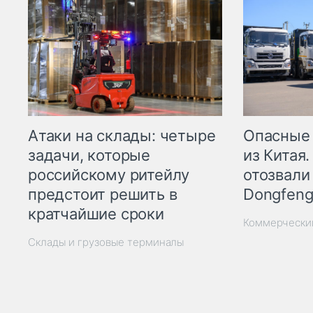
Опасные
Атаки на склады: четыре
из Китая.
задачи, которые
отозвали
российскому ритейлу
Dongfeng
предстоит решить в
кратчайшие сроки
Коммерчески
Склады и грузовые терминалы