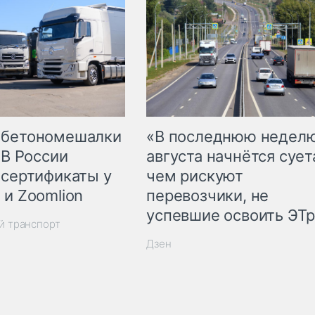
 бетономешалки
«В последнюю недел
 В России
августа начнётся суета
 сертификаты у
чем рискуют
 и Zoomlion
перевозчики, не
успевшие освоить ЭТ
й транспорт
Дзен