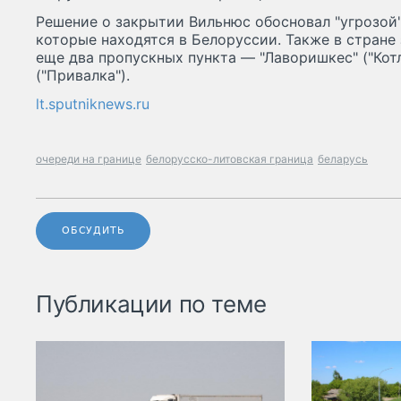
Решение о закрытии Вильнюс обосновал "угрозой" 
которые находятся в Белоруссии. Также в стране
еще два пропускных пункта — "Лаворишкес" ("Котл
("Привалка").
lt.sputniknews.ru
очереди на границе
белорусско-литовская граница
беларусь
ОБСУДИТЬ
Публикации по теме