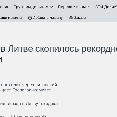
ашин
Грузовладельцам
Перевозчикам
АТИ-Доки
А
Ваши машины
Добавить машину
Заказы
 в Литве скопилось рекордн
и
 проходит через литовский
общает Госпогранкомитет
ния въезда в Литву ожидают