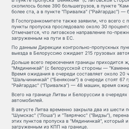
В пункте пропуска "Бенякони" (с литовской стор
скопилось более 390 большегрузов, в пункте "Ка
более ста, а в пункте "Привалка" ("Райгардас") — 
В Госпогранкомитете также заявили, что всего с 
пункты пропуска проследовало около 30 проценто
Отмечается, что литовское направление по-прежн
загруженным на пути в ЕС.
По данным Дирекции контрольно-пропускных пунк
выезда в Белоруссию ожидает 215 грузовых авто
Дольше всего пересечения границы приходится жд
"Мядининкай" (с белорусской стороны — "Каменный
Время ожидания в очереди составляет около 20 ч
"Шальчининкай" ("Бенякони") в очереди стоят 67 г
"Райгардас" ("Привалка") — 48 машин, время ожи
Всего на границе Литвы и Белоруссии в очередях
автомобилей.
В августе Литва временно закрыла два из шести 
"Шумскас" ("Лоша") и "Твярячюс" ("Видзы"), пере
этих пунктов пропуска в "Мядининкай", который 
загруженным из КПП на границе.