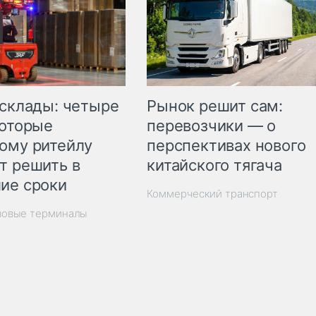
Рынок решит сам:
 склады: четыре
перевозчики — о
которые
перспективах нового
ому ритейлу
китайского тягача
т решить в
ие сроки
Коммерческий транспорт
зовые терминалы