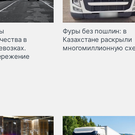
мы
Фуры без пошлин: в
чества в
Казахстане раскрыли
евозках.
многомиллионную сх
ережение