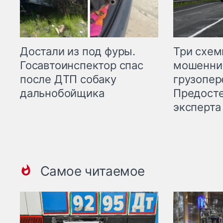
Три схе
Достали из под фуры.
мошенни
Госавтоинспектор спас
грузопер
после ДТП собаку
Предост
дальнобойщика
эксперта
Самое читаемое