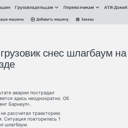
ашин
Грузовладельцам
Перевозчикам
АТИ-Доки
А
Ваши машины
Добавить машину
Заказы
грузовик снес шлагбаум на
зде
ьтате аварии пострадал
яется здесь неоднократно. Об
нт Барнаул».
 не рассчитал траекторию
м. Ситуация повторилась 1
ел шлагбаум.