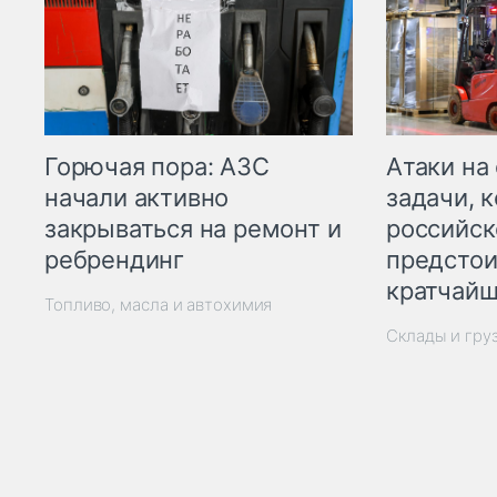
Горючая пора: АЗС
Атаки на
начали активно
задачи, 
закрываться на ремонт и
российск
ребрендинг
предстои
кратчайш
Топливо, масла и автохимия
Склады и гру