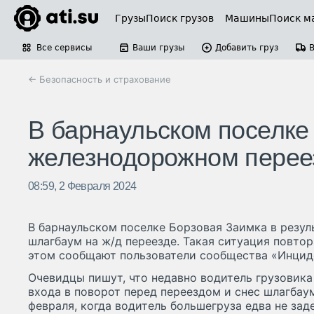
Грузы
Поиск грузов
Машины
Поиск м
Все сервисы
Ваши грузы
Добавить груз
← Безопасность и страхование
В барнаульском поселке 
железнодорожном перее
08:59, 2 Февраля 2024
В барнаульском поселке Борзовая Заимка в резул
шлагбаум на ж/д переезде. Такая ситуация повтор
этом сообщают пользователи сообщества «Инциде
Очевидцы пишут, что недавно водитель грузовика
входа в поворот перед переездом и снес шлагбау
февраля, когда водитель большегруза едва не зад