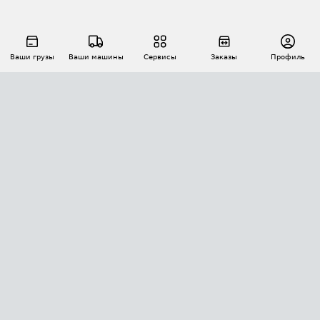
Ваши грузы
Ваши машины
Сервисы
Заказы
Профиль
АВТОМАТИЗАЦИЯ ПЕРЕВОЗОК
Площадки
Заказы
Торги
Тендеры
АТИ-Доки
GPS-мониторинг
АТИ Мессенджер
Цепочки грузов
API ATI.SU
ПОЛЕЗНОЕ
Расчет расстояний
БЕЗОПАСНОСТЬ
Академия ATI.SU
ATI.SU о безопасности
Звезды ATI.SU на вашем сайте
КОНТАКТЫ И ТАРИФЫ
Памятка по проверке контрагентов
Индекс ATI.SU FTL РФ
О системе ATI.SU