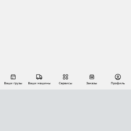
Ваши грузы
Ваши машины
Сервисы
Заказы
Профиль
АВТОМАТИЗАЦИЯ ПЕРЕВОЗОК
Площадки
Заказы
Торги
Тендеры
АТИ-Доки