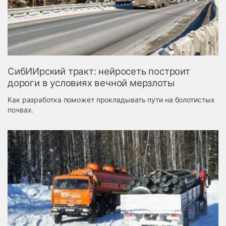
Логистика, грузы
Негабаритные и
опасные грузы
Безопасность и
страхование
СибИИрский тракт: нейросеть построит
Таможня и ВЭД
дороги в условиях вечной мерзлоты
Склады и
Как разработка поможет прокладывать пути на болотистых
грузовые
почвах.
терминалы
Коммерческий
транспорт
Спецтехника
Автосервис,
запчасти, шины
Топливо, масла и
Дзен
автохимия