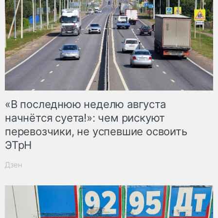
«В последнюю неделю августа
начнётся суета!»: чем рискуют
перевозчики, не успевшие освоить
ЭТрН
Дзен