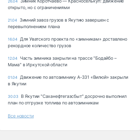
Зимник Коротчаево — Красноселькуп: движение
26.04
открыто, но с ограничениями
Зимний завоз грузов в Якутию завершен с
21.04
перевыполнением плана
Для Уватского проекта по «зимникам» доставлено
16.04
рекордное количество грузов
Часть зимника закрыли на трассе "Бодайбо –
12.04
Мама" в Иркутской области
Движение по автозимнику А-331 «Вилюй» закрыли
01.04
в Якутии
В Якутии "Саханефтегазсбыт" досрочно выполнил
30.03
план по отгрузке топлива по автозимникам
Все новости