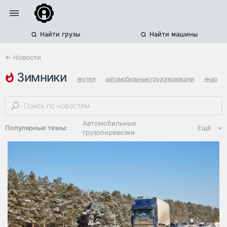
Найти грузы
Найти машины
← Новости
зимники
якутия
автомобильные грузоперевозки
янао
Автомобильные
Популярные темы:
Ещё
грузоперевозки
Региональная
логистика
ЭДО, ИТ в
логистике
Дороги,
инфраструктура