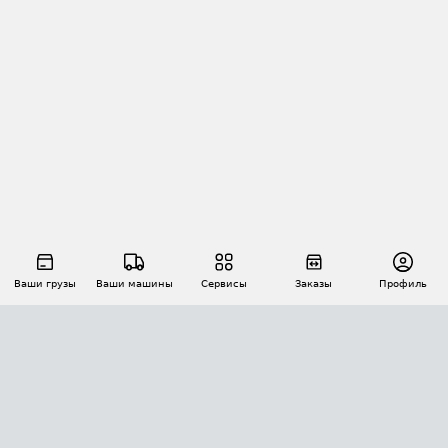
Ваши грузы
Ваши машины
Сервисы
Заказы
Профиль
АВТОМАТИЗАЦИЯ ПЕРЕВОЗОК
Площадки
Заказы
Торги
Тендеры
АТИ-Доки