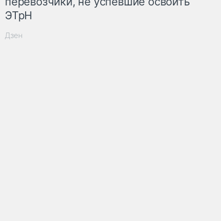
перевозчики, не успевшие освоить
ЭТрН
Дзен