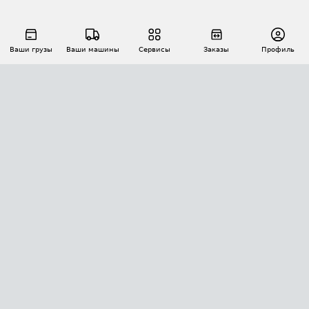
Ваши грузы
Ваши машины
Сервисы
Заказы
Профиль
АВТОМАТИЗАЦИЯ ПЕРЕВОЗОК
Площадки
Заказы
Торги
Тендеры
АТИ-Доки
GPS-мониторинг
АТИ Мессенджер
Цепочки грузов
API ATI.SU
ПОЛЕЗНОЕ
Расчет расстояний
БЕЗОПАСНОСТЬ
Академия ATI.SU
ATI.SU о безопасности
Звезды ATI.SU на вашем сайте
КОНТАКТЫ И ТАРИФЫ
Памятка по проверке контрагентов
Индекс ATI.SU FTL РФ
О системе ATI.SU
Светофор+