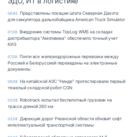
ЭДО, ИТ в логистике
Представлены локации штата Северная Дакота
06:45
для симулятора дальнобойщика American Truck Simulator
Внедрение системы TopLog WMS на складах
07.08
дистрибьютора "Амотивика" обеспечило точный учет
КИЗ
Почти все железнодорожные перевозки между
07.08
Россией и Белоруссией переведены на электронные
документы
На китайской АЭС "Нинде" протестировали первый
06.08
тяжелый складской робот CGN
Robotrack испытал беспилотный грузовик на
05.08
трассе длиной 260 км
Дирекция дорог Рязанской области обновит софт
02.08
интеллектуальной транспортной системы