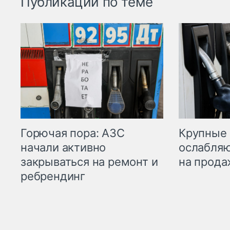
Публикации по теме
Горючая пора: АЗС
Крупные 
начали активно
ослабляю
закрываться на ремонт и
на прода
ребрендинг