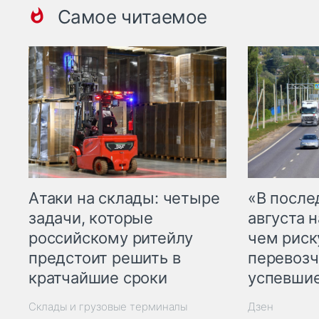
Самое читаемое
Атаки на склады: четыре
«В посл
задачи, которые
августа н
российскому ритейлу
чем рис
предстоит решить в
перевозч
кратчайшие сроки
успевшие
Склады и грузовые терминалы
Дзен