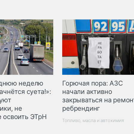
Горючая пора: АЗС
еднюю неделю
начали активно
ачнётся суета!»:
закрываться на ремон
куют
ребрендинг
ики, не
 освоить ЭТрН
Топливо, масла и автохимия