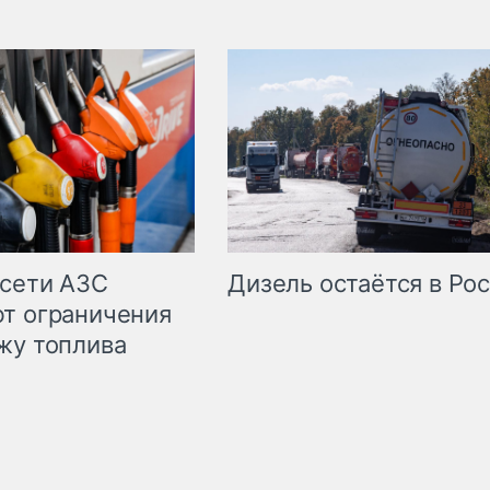
сети АЗС
Дизель остаётся в Ро
т ограничения
жу топлива