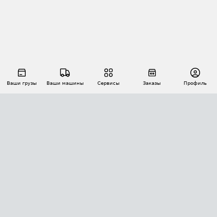
Ваши грузы
Ваши машины
Сервисы
Заказы
Профиль
АВТОМАТИЗАЦИЯ ПЕРЕВОЗОК
Площадки
Заказы
Торги
Тендеры
АТИ-Доки
GPS-мониторинг
АТИ Мессенджер
Цепочки грузов
API ATI.SU
ПОЛЕЗНОЕ
Расчет расстояний