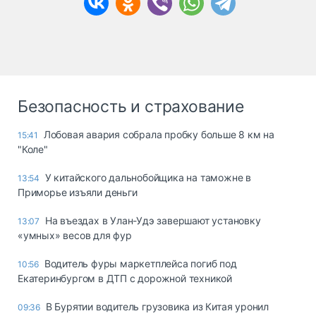
Безопасность и страхование
Лобовая авария собрала пробку больше 8 км на
15:41
"Коле"
У китайского дальнобойщика на таможне в
13:54
Приморье изъяли деньги
Ha въeздax в Улaн-Удэ зaвepшaют ycтaнoвкy
13:07
«yмныx» вecoв для фyp
Водитель фуры маркетплейса погиб под
10:56
Екатеринбургом в ДТП с дорожной техникой
В Бурятии водитель грузовика из Китая уронил
09:36