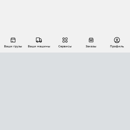
Ваши грузы
Ваши машины
Сервисы
Заказы
Профиль
АВТОМАТИЗАЦИЯ ПЕРЕВОЗОК
Площадки
Заказы
Торги
Тендеры
АТИ-Доки
GPS-мониторинг
АТИ Мессенджер
Цепочки грузов
API ATI.SU
ПОЛЕЗНОЕ
Расчет расстояний
БЕЗОПАСНОСТЬ