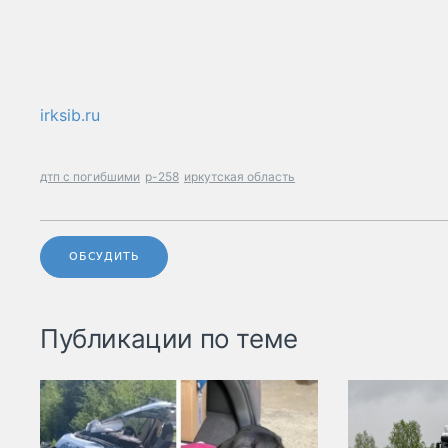
irksib.ru
дтп с погибшими
р-258
иркутская область
ОБСУДИТЬ
Публикации по теме