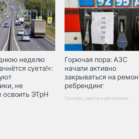
Горючая пора: АЗС
еднюю неделю
начали активно
ачнётся суета!»:
закрываться на ремон
куют
ребрендинг
ики, не
 освоить ЭТрН
Топливо, масла и автохимия