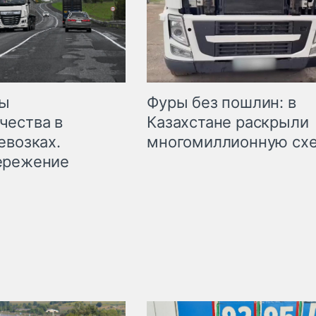
мы
Фуры без пошлин: в
чества в
Казахстане раскрыли
евозках.
многомиллионную сх
ережение