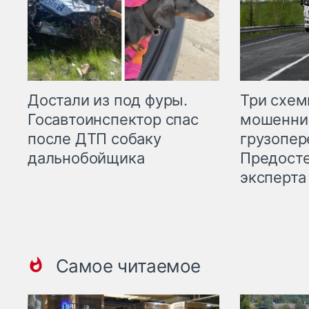
Три схе
Достали из под фуры.
мошенни
Госавтоинспектор спас
грузопер
после ДТП собаку
Предост
дальнобойщика
эксперта
Самое читаемое