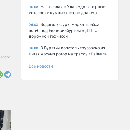
Ha въeздax в Улaн-Удэ зaвepшaют
06.08
ycтaнoвкy «yмныx» вecoв для фyp
Водитель фуры маркетплейса
06.08
погиб под Екатеринбургом в ДТП с
дорожной техникой
В Бурятии водитель грузовика из
06.08
Китая уронил ротор на трассу «Байкал»
всего.
Все новости