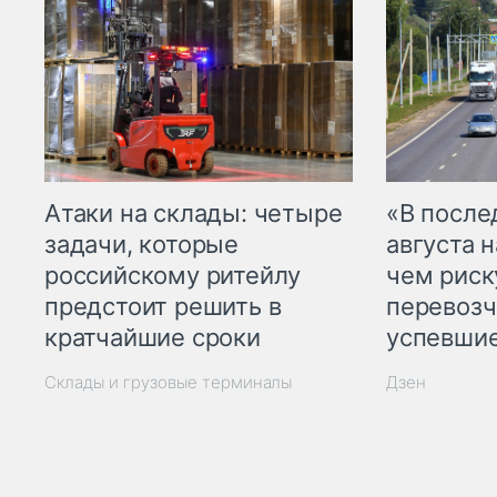
Атаки на склады: четыре
«В посл
задачи, которые
августа н
российскому ритейлу
чем рис
предстоит решить в
перевозч
кратчайшие сроки
успевшие
Склады и грузовые терминалы
Дзен