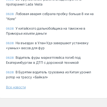
протаранил Lada Vesta
Лобовая авария собрала пробку больше 8 км на
06.08
"Коле"
У китайского дальнобойщика на таможне в
06.08
Приморье изъяли деньги
Ha въeздax в Улaн-Удэ зaвepшaют ycтaнoвкy
06.08
«yмныx» вecoв для фyp
Водитель фуры маркетплейса погиб под
06.08
Екатеринбургом в ДТП с дорожной техникой
В Бурятии водитель грузовика из Китая уронил
06.08
ротор на трассу «Байкал»
Все новости