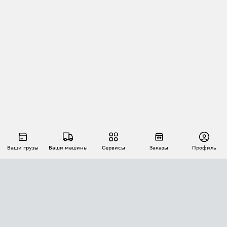
Ваши грузы
Ваши машины
Сервисы
Заказы
Профиль
АВТОМАТИЗАЦИЯ ПЕРЕВОЗОК
Площадки
Заказы
Торги
Тендеры
АТИ-Доки