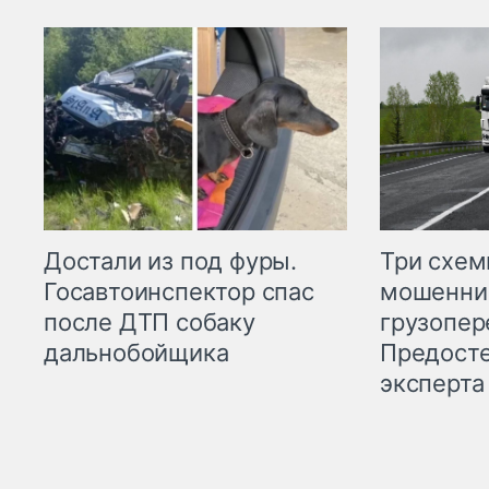
Три схе
Достали из под фуры.
мошенни
Госавтоинспектор спас
грузопер
после ДТП собаку
Предост
дальнобойщика
эксперта