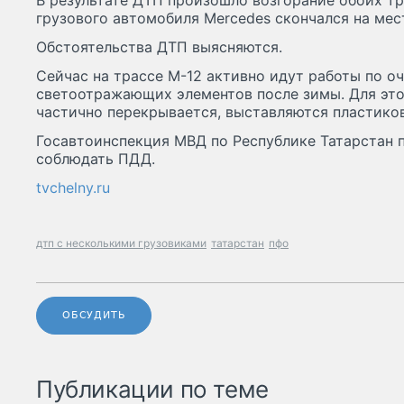
В результате ДТП произошло возгорание обоих тр
грузового автомобиля Mercedes скончался на мес
Обстоятельства ДТП выясняются.
Сейчас на трассе М-12 активно идут работы по о
светоотражающих элементов после зимы. Для это
частично перекрывается, выставляются пластико
Госавтоинспекция МВД по Республике Татарстан 
соблюдать ПДД.
tvchelny.ru
дтп с несколькими грузовиками
татарстан
пфо
ОБСУДИТЬ
Публикации по теме