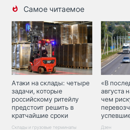
Самое читаемое
Атаки на склады: четыре
«В посл
задачи, которые
августа н
российскому ритейлу
чем рис
предстоит решить в
перевозч
кратчайшие сроки
успевшие
Склады и грузовые терминалы
Дзен