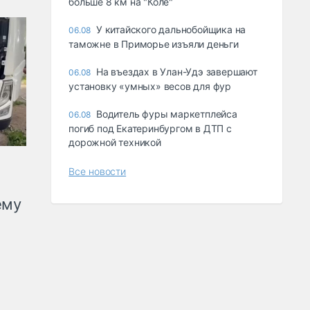
больше 8 км на "Коле"
У китайского дальнобойщика на
06.08
таможне в Приморье изъяли деньги
Ha въeздax в Улaн-Удэ зaвepшaют
06.08
ycтaнoвкy «yмныx» вecoв для фyp
Водитель фуры маркетплейса
06.08
погиб под Екатеринбургом в ДТП с
дорожной техникой
Все новости
ему