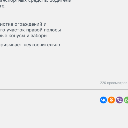
анспортных средств. Водитель
те.
чистке ограждений и
го участок правой полосы
вые конусы и заборы.
призывает неукоснительно
220 просмотров 