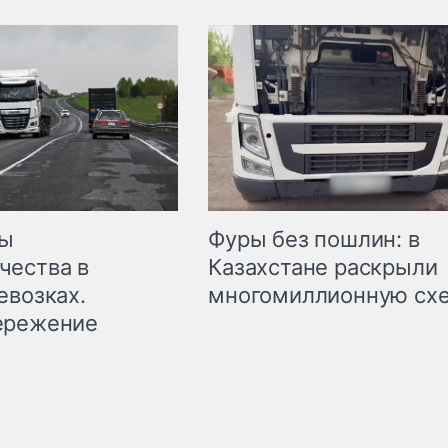
мы
Фуры без пошлин: в
чества в
Казахстане раскрыли
евозках.
многомиллионную сх
ережение