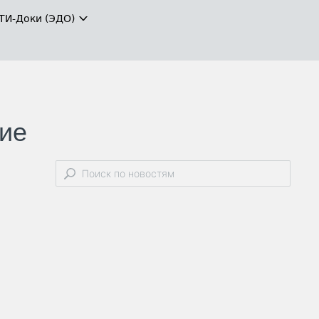
ТИ-Доки (ЭДО)
ние