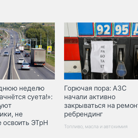
Горючая пора: АЗС
еднюю неделю
начали активно
ачнётся суета!»:
закрываться на ремон
куют
ребрендинг
ики, не
 освоить ЭТрН
Топливо, масла и автохимия