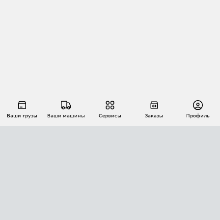
Ваши грузы
Ваши машины
Сервисы
Заказы
Профиль
АВТОМАТИЗАЦИЯ ПЕРЕВОЗОК
Площадки
Заказы
Торги
Тендеры
АТИ-Доки
GPS-мониторинг
АТИ Мессенджер
Цепочки грузов
API ATI.SU