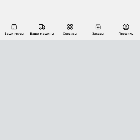
Ваши грузы
Ваши машины
Сервисы
Заказы
Профиль
АВТОМАТИЗАЦИЯ ПЕРЕВОЗОК
Площадки
Заказы
Торги
Тендеры
АТИ-Доки
GPS-мониторинг
АТИ Мессенджер
Цепочки грузов
API ATI.SU
ПОЛЕЗНОЕ
Расчет расстояний
БЕЗОПАСНОСТЬ
Академия ATI.SU
ATI.SU о безопасности
Звезды ATI.SU на вашем сайте
КОНТАКТЫ И ТАРИФЫ