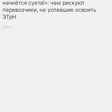
начнётся суета!»: чем рискуют
перевозчики, не успевшие освоить
ЭТрН
Дзен