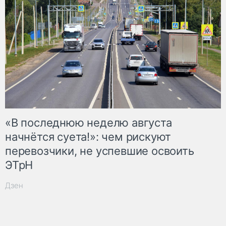
«В последнюю неделю августа
начнётся суета!»: чем рискуют
перевозчики, не успевшие освоить
ЭТрН
Дзен