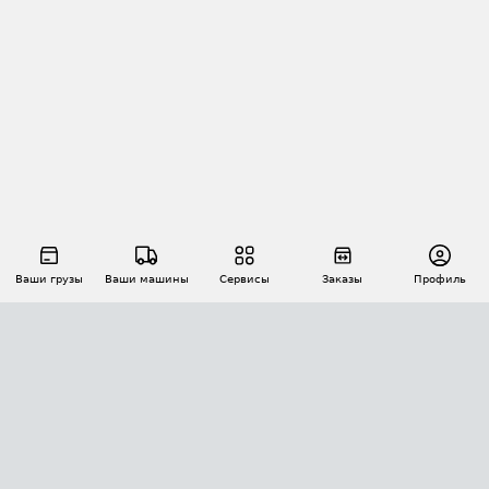
Ваши грузы
Ваши машины
Сервисы
Заказы
Профиль
АВТОМАТИЗАЦИЯ ПЕРЕВОЗОК
Площадки
Заказы
Торги
Тендеры
АТИ-Доки
GPS-мониторинг
АТИ Мессенджер
Цепочки грузов
API ATI.SU