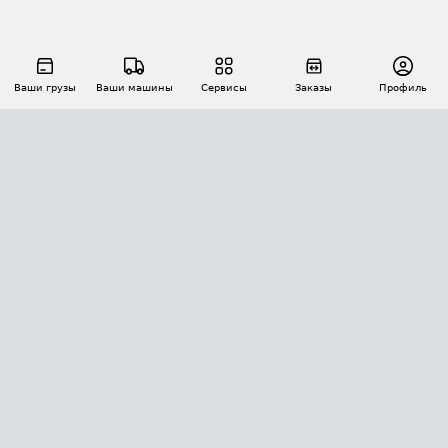
Ваши грузы
Ваши машины
Сервисы
Заказы
Профиль
АВТОМАТИЗАЦИЯ ПЕРЕВОЗОК
Площадки
Заказы
Торги
Тендеры
АТИ-Доки
GPS-мониторинг
АТИ Мессенджер
Цепочки грузов
API ATI.SU
ПОЛЕЗНОЕ
Расчет расстояний
БЕЗОПАСНОСТЬ
Академия ATI.SU
ATI.SU о безопасности
Звезды ATI.SU на вашем сайте
КОНТАКТЫ И ТАРИФЫ
Памятка по проверке контрагентов
Индекс ATI.SU FTL РФ