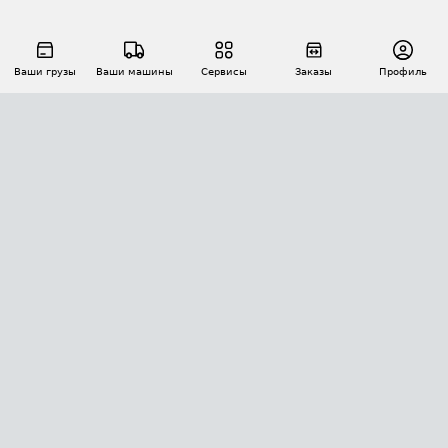
Ваши грузы
Ваши машины
Сервисы
Заказы
Профиль
АВТОМАТИЗАЦИЯ ПЕРЕВОЗОК
Площадки
Заказы
Торги
Тендеры
АТИ-Доки
GPS-мониторинг
АТИ Мессенджер
Цепочки грузов
API ATI.SU
ПОЛЕЗНОЕ
Расчет расстояний
БЕЗОПАСНОСТЬ
Академия ATI.SU
ATI.SU о безопасности
Звезды ATI.SU на вашем сайте
КОНТАКТЫ И ТАРИФЫ
Памятка по проверке контрагентов
Индекс ATI.SU FTL РФ
О системе ATI.SU
Светофор+