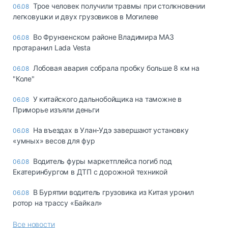
Трое человек получили травмы при столкновении
06.08
легковушки и двух грузовиков в Могилеве
Во Фрунзенском районе Владимира МАЗ
06.08
протаранил Lada Vesta
Лобовая авария собрала пробку больше 8 км на
06.08
"Коле"
У китайского дальнобойщика на таможне в
06.08
Приморье изъяли деньги
Ha въeздax в Улaн-Удэ зaвepшaют ycтaнoвкy
06.08
«yмныx» вecoв для фyp
Водитель фуры маркетплейса погиб под
06.08
Екатеринбургом в ДТП с дорожной техникой
В Бурятии водитель грузовика из Китая уронил
06.08
ротор на трассу «Байкал»
Все новости