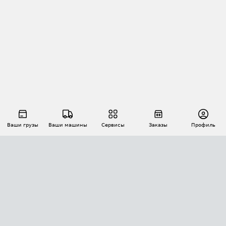
Ваши грузы
Ваши машины
Сервисы
Заказы
Профиль
АВТОМАТИЗАЦИЯ ПЕРЕВОЗОК
Площадки
Заказы
Торги
Тендеры
АТИ-Доки
GPS-мониторинг
АТИ Мессенджер
Цепочки грузов
API ATI.SU