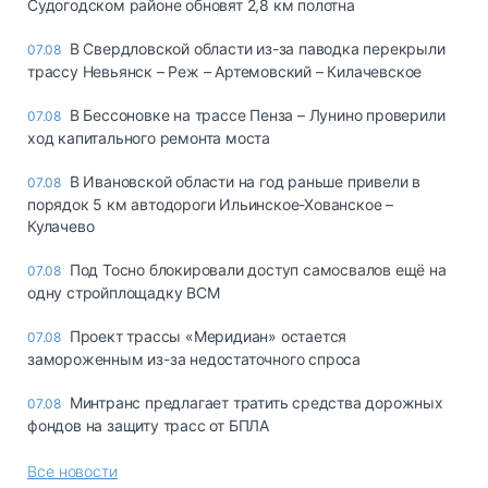
Судогодском районе обновят 2,8 км полотна
В Свердловской области из-за паводка перекрыли
07.08
трассу Невьянск – Реж – Артемовский – Килачевское
В Бессоновке на трассе Пенза – Лунино проверили
07.08
ход капитального ремонта моста
В Ивановской области на год раньше привели в
07.08
порядок 5 км автодороги Ильинское-Хованское –
Кулачево
Под Тосно блокировали доступ самосвалов ещё на
07.08
одну стройплощадку ВСМ
Проект трассы «Меридиан» остается
07.08
замороженным из-за недостаточного спроса
Минтранс предлагает тратить средства дорожных
07.08
фондов на защиту трасс от БПЛА
Все новости