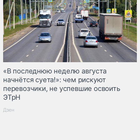
«В последнюю неделю августа
начнётся суета!»: чем рискуют
перевозчики, не успевшие освоить
ЭТрН
Дзен