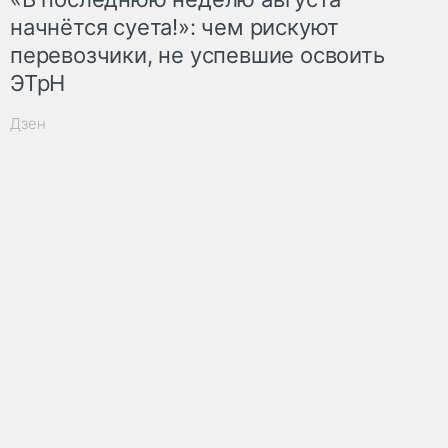
начнётся суета!»: чем рискуют
перевозчики, не успевшие освоить
ЭТрН
Дзен