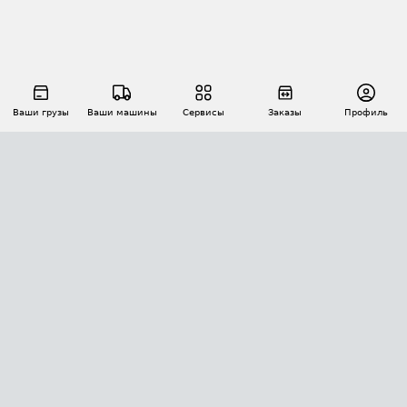
Ваши грузы
Ваши машины
Сервисы
Заказы
Профиль
АВТОМАТИЗАЦИЯ ПЕРЕВОЗОК
Площадки
Заказы
Торги
Тендеры
АТИ-Доки
GPS-мониторинг
АТИ Мессенджер
Цепочки грузов
API ATI.SU
ПОЛЕЗНОЕ
Расчет расстояний
БЕЗОПАСНОСТЬ
Академия ATI.SU
ATI.SU о безопасности
Звезды ATI.SU на вашем сайте