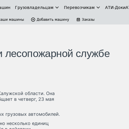
ашин
Грузовладельцам
Перевозчикам
АТИ-Доки
А
Ваши машины
Добавить машину
Заказы
и лесопожарной службе
алужской области. Она
щает в четверг, 23 мая
ых грузовых автомобилей.
ено несколько единиц