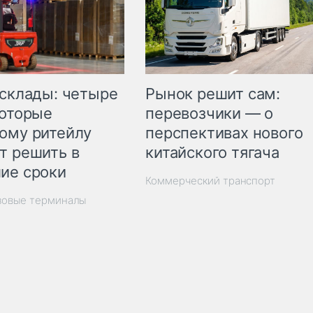
Рынок решит сам:
 склады: четыре
перевозчики — о
которые
перспективах нового
ому ритейлу
китайского тягача
т решить в
ие сроки
Коммерческий транспорт
зовые терминалы