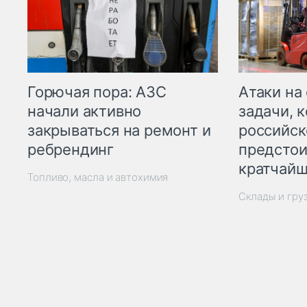
Горючая пора: АЗС
Атаки на
начали активно
задачи, 
закрываться на ремонт и
российск
ребрендинг
предстои
кратчайш
Топливо, масла и автохимия
Склады и гру