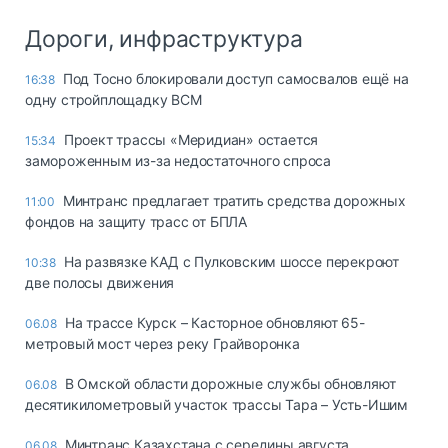
Дороги, инфраструктура
Под Тосно блокировали доступ самосвалов ещё на
16:38
одну стройплощадку ВСМ
Проект трассы «Меридиан» остается
15:34
замороженным из-за недостаточного спроса
Минтранс предлагает тратить средства дорожных
11:00
фондов на защиту трасс от БПЛА
На развязке КАД с Пулковским шоссе перекроют
10:38
две полосы движения
На трассе Курск – Касторное обновляют 65-
06.08
метровый мост через реку Грайворонка
В Омской области дорожные службы обновляют
06.08
десятикилометровый участок трассы Тара – Усть-Ишим
Минтранс Казахстана с середины августа
06.08