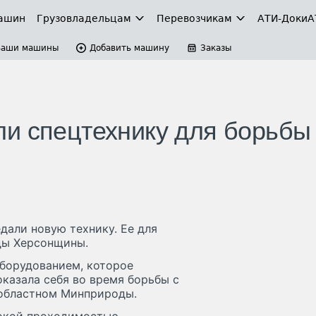
ашин
Грузовладельцам
Перевозчикам
АТИ-Доки
А
Ваши машины
Добавить машину
Заказы
и спецтехнику для борьбы
дали новую технику. Ее для
ды Херсонщины.
борудованием, которое
казала себя во время борьбы с
в областном Минприроды.