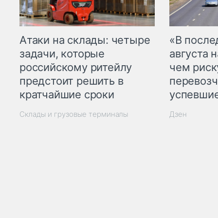
Атаки на склады: четыре
«В посл
задачи, которые
августа н
российскому ритейлу
чем рис
предстоит решить в
перевозч
кратчайшие сроки
успевшие
Склады и грузовые терминалы
Дзен