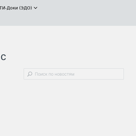
ТИ-Доки (ЭДО)
 с