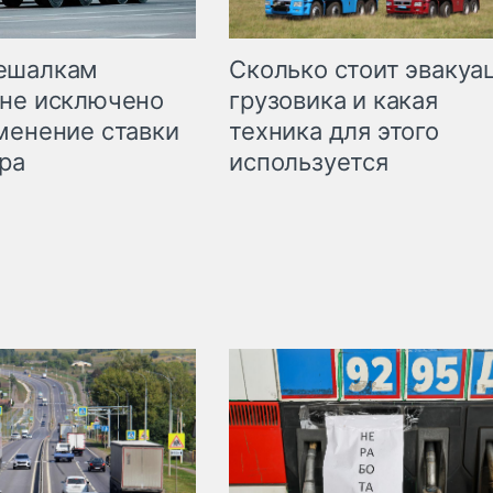
Сколько стоит эвакуа
ешалкам
грузовика и какая
не исключено
техника для этого
менение ставки
используется
ра