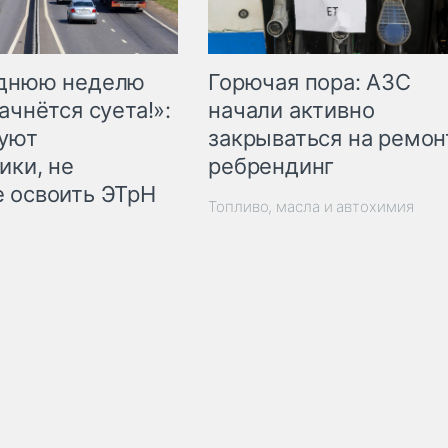
Горючая пора: АЗС
еднюю неделю
начали активно
ачнётся суета!»:
закрываться на ремон
куют
ребрендинг
ики, не
 освоить ЭТрН
Топливо, масла и автохимия