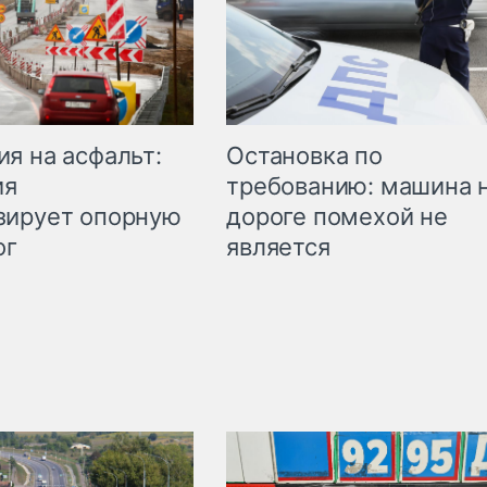
Остановка по
я на асфальт:
требованию: машина 
ия
дороге помехой не
зирует опорную
является
ог