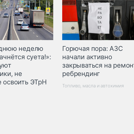
Горючая пора: АЗС
еднюю неделю
начали активно
ачнётся суета!»:
закрываться на ремон
куют
ребрендинг
ики, не
 освоить ЭТрН
Топливо, масла и автохимия