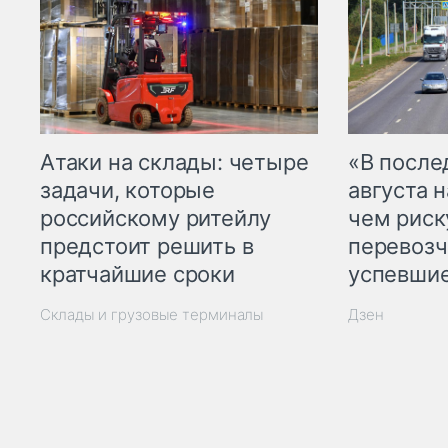
Атаки на склады: четыре
«В посл
задачи, которые
августа н
российскому ритейлу
чем рис
предстоит решить в
перевозч
кратчайшие сроки
успевшие
Склады и грузовые терминалы
Дзен