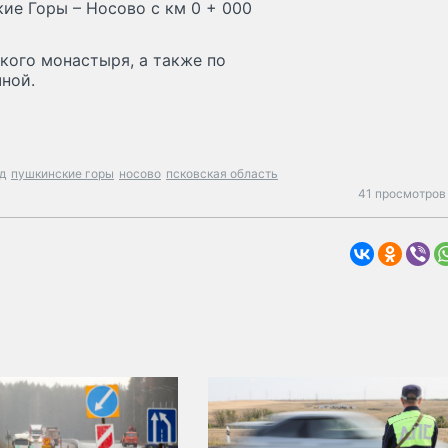
ие Горы – Носово с км 0 + 000
кого монастыря, а также по
ной.
д
пушкинские горы
носово
псковская область
41 просмотров 