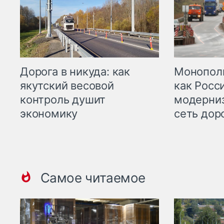
Дорога в никуда: как
Монополи
якутский весовой
как Росс
контроль душит
модерни
экономику
сеть дор
Самое читаемое