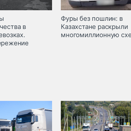
мы
Фуры без пошлин: в
чества в
Казахстане раскрыли
евозках.
многомиллионную сх
ережение