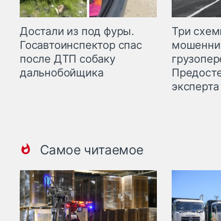
Три схе
Достали из под фуры.
мошенни
Госавтоинспектор спас
грузопер
после ДТП собаку
Предост
дальнобойщика
эксперта
Самое читаемое