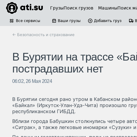
Грузы
Поиск грузов
Машины
Поиск м
Все сервисы
Ваши грузы
Добавить груз
← Безопасность и страхование
В Бурятии на трассе «Ба
пострадавших нет
06:02, 26 Мая 2024
В Бурятии сегодня рано утром в Кабанском район
«Байкал» (Иркутск-Улан-Удэ-Чита) произошло гр
республиканском ГИБДД.
Вблизи города Бабушкин столкнулись четыре авт
«Ситрак», а также легковые иномарки «Сузуки» и