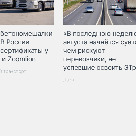
 бетономешалки
«В последнюю недел
 В России
августа начнётся суета
 сертификаты у
чем рискуют
 и Zoomlion
перевозчики, не
успевшие освоить ЭТ
й транспорт
Дзен