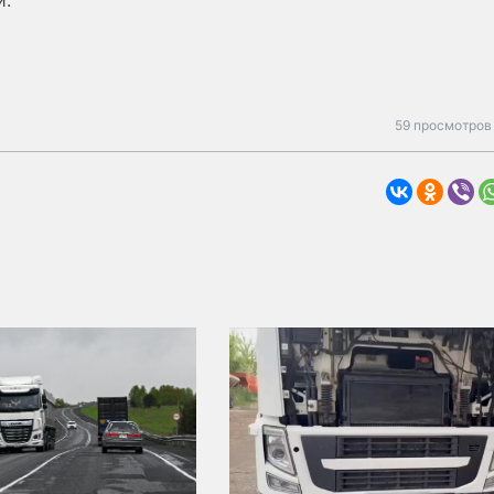
и.
59 просмотров 