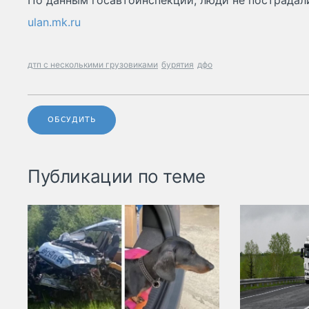
По данным госавтоинспекции, люди не пострадал
ulan.mk.ru
дтп с несколькими грузовиками
бурятия
дфо
ОБСУДИТЬ
Публикации по теме