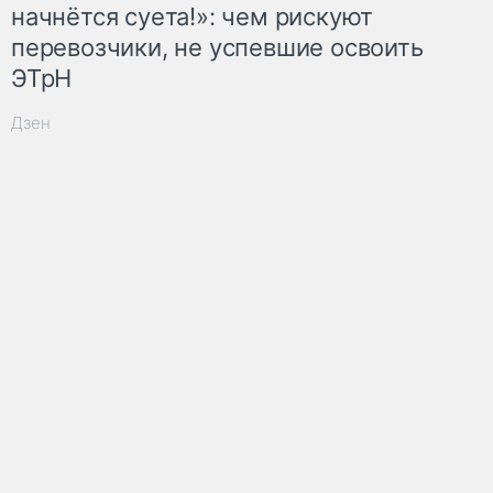
начнётся суета!»: чем рискуют
перевозчики, не успевшие освоить
ЭТрН
Дзен