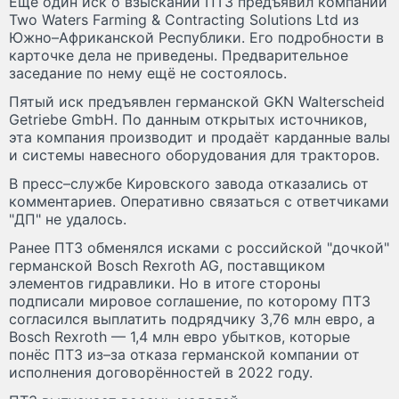
Ещё один иск о взыскании ПТЗ предъявил компании
Two Waters Farming & Contracting Solutions Ltd из
Южно–Африканской Республики. Его подробности в
карточке дела не приведены. Предварительное
заседание по нему ещё не состоялось.
Пятый иск предъявлен германской GKN Walterscheid
Getriebe GmbH. По данным открытых источников,
эта компания производит и продаёт карданные валы
и системы навесного оборудования для тракторов.
В пресс–службе Кировского завода отказались от
комментариев. Оперативно связаться с ответчиками
"ДП" не удалось.
Ранее ПТЗ обменялся исками с российской "дочкой"
германской Bosch Rexroth AG, поставщиком
элементов гидравлики. Но в итоге стороны
подписали мировое соглашение, по которому ПТЗ
согласился выплатить подрядчику 3,76 млн евро, а
Bosch Rexroth — 1,4 млн евро убытков, которые
понёс ПТЗ из–за отказа германской компании от
исполнения договорённостей в 2022 году.