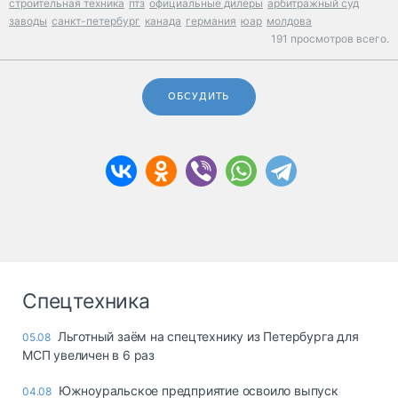
строительная техника
птз
официальные дилеры
арбитражный суд
заводы
санкт-петербург
канада
германия
юар
молдова
191 просмотров всего.
ОБСУДИТЬ
Спецтехника
Льготный заём на спецтехнику из Петербурга для
05.08
МСП увеличен в 6 раз
Южноуральское предприятие освоило выпуск
04.08