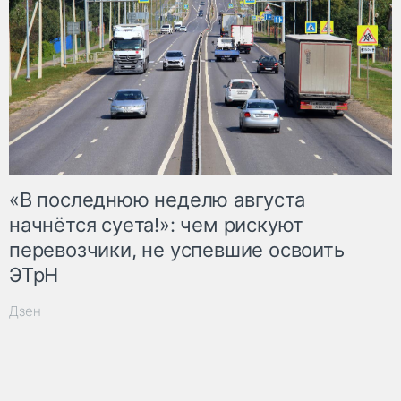
«В последнюю неделю августа
начнётся суета!»: чем рискуют
перевозчики, не успевшие освоить
ЭТрН
Дзен