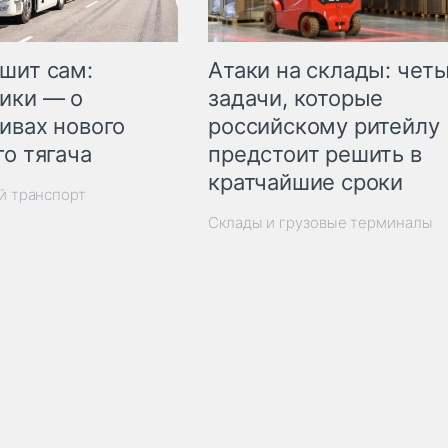
шит сам:
Атаки на склады: чет
ики — о
задачи, которые
ивах нового
российскому ритейлу
го тягача
предстоит решить в
кратчайшие сроки
й транспорт
Склады и грузовые терминалы