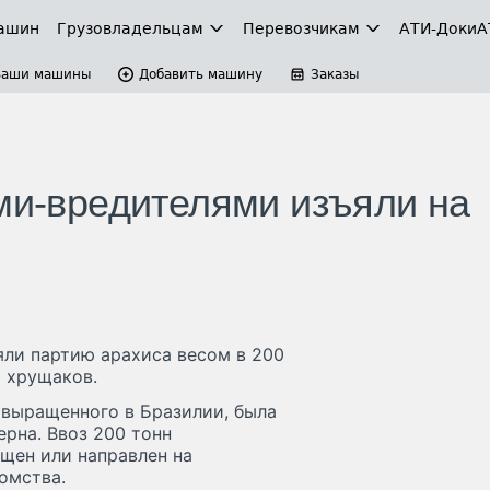
ашин
Грузовладельцам
Перевозчикам
АТИ-Доки
А
Ваши машины
Добавить машину
Заказы
ами-вредителями изъяли на
яли партию арахиса весом в 200
х хрущаков.
 выращенного в Бразилии, была
рна. Ввоз 200 тонн
ащен или направлен на
омства.