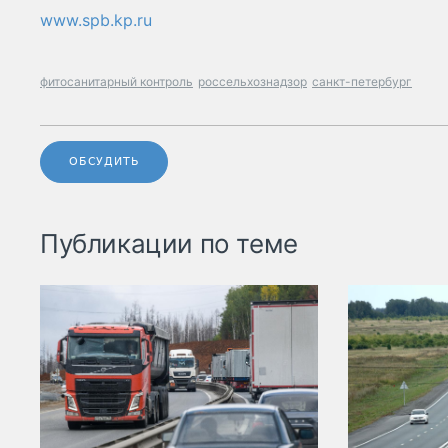
www.spb.kp.ru
фитосанитарный контроль
россельхознадзор
санкт-петербург
ОБСУДИТЬ
Публикации по теме