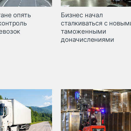
Бизнес начал
тане опять
сталкиваться с новым
контроль
таможенными
евозок
доначислениями