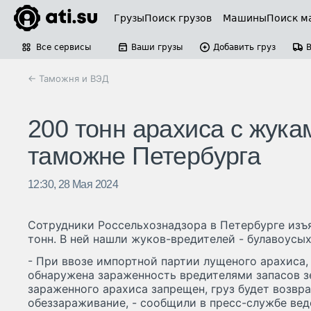
Грузы
Поиск грузов
Машины
Поиск м
Все сервисы
Ваши грузы
Добавить груз
← Таможня и ВЭД
200 тонн арахиса с жук
таможне Петербурга
12:30, 28 Мая 2024
Сотрудники Россельхознадзора в Петербурге изъ
тонн. В ней нашли жуков-вредителей - булавоусы
- При ввозе импортной партии лущеного арахиса,
обнаружена зараженность вредителями запасов зе
зараженного арахиса запрещен, груз будет возвр
обеззараживание, - сообщили в пресс-службе вед