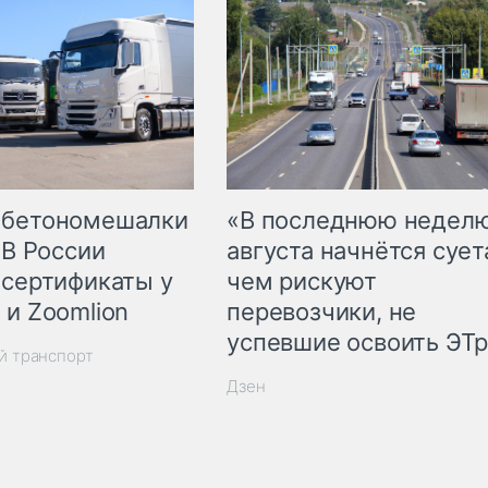
 бетономешалки
«В последнюю недел
 В России
августа начнётся суета
 сертификаты у
чем рискуют
 и Zoomlion
перевозчики, не
успевшие освоить ЭТ
й транспорт
Дзен