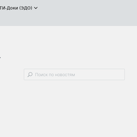
ТИ-Доки (ЭДО)
-