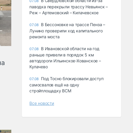
В Свердловской области из-за
07.08
паводка перекрыли трассу Невьянск –
Реж – Артемовский – Килачевское
В Бессоновке на трассе Пенза –
07.08
Лунино проверили ход капитального
ремонта моста
В Ивановской области на год
07.08
раньше привели в порядок 5 км
автодороги Ильинское-Хованское –
на
Кулачево
Под Тосно блокировали доступ
07.08
самосвалов ещё на одну
стройплощадку ВСМ
Все новости