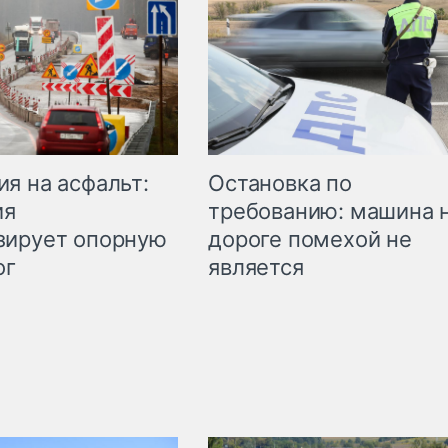
Остановка по
я на асфальт:
требованию: машина 
ия
дороге помехой не
зирует опорную
является
ог