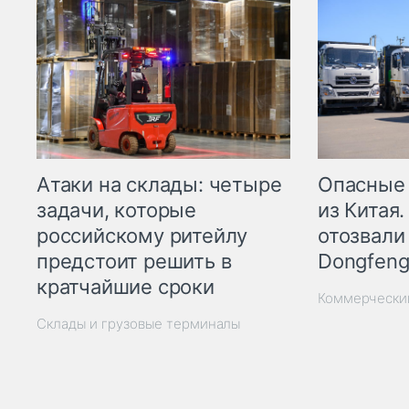
Опасные
Атаки на склады: четыре
из Китая.
задачи, которые
отозвали
российскому ритейлу
Dongfeng
предстоит решить в
кратчайшие сроки
Коммерчески
Склады и грузовые терминалы