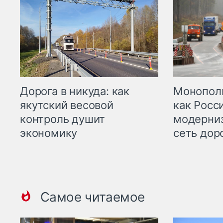
Дорога в никуда: как
Монополи
якутский весовой
как Росс
контроль душит
модерни
экономику
сеть дор
Самое читаемое