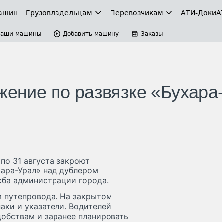
ашин
Грузовладельцам
Перевозчикам
АТИ-Доки
А
Ваши машины
Добавить машину
Заказы
жение по развязке «Бухара
 по 31 августа закроют
хара-Урал» над дублером
жба администрации города.
м путепровода. На закрытом
аки и указатели. Водителей
добствам и заранее планировать