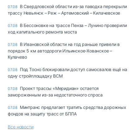
В Свердловской области из-за паводка перекрыли
07.08
трассу Невьянск – Реж – Артемовский – Килачевское
В Бессоновке на трассе Пенза – Лунино проверили
07.08
ход капитального ремонта моста
В Ивановской области на год раньше привели в
07.08
порядок 5 км автодороги Ильинское-Хованское –
Кулачево
Под Тосно блокировали доступ самосвалов ещё на
07.08
одну стройплощадку ВСМ
Проект трассы «Меридиан» остается
07.08
замороженным из-за недостаточного спроса
Минтранс предлагает тратить средства дорожных
07.08
фондов на защиту трасс от БПЛА
Все новости