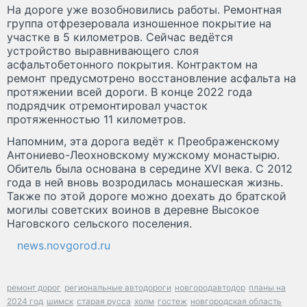
На дороге уже возобновились работы. Ремонтная
группа отфрезеровала изношенное покрытие на
участке в 5 километров. Сейчас ведётся
устройство выравнивающего слоя
асфальтобетонного покрытия. Контрактом на
ремонт предусмотрено восстановление асфальта на
протяжении всей дороги. В конце 2022 года
подрядчик отремонтировал участок
протяженностью 11 километров.
Напомним, эта дорога ведёт к Преображенскому
Антониево-Леохновскому мужскому монастырю.
Обитель была основана в середине XVI века. С 2012
года в ней вновь возродилась монашеская жизнь.
Также по этой дороге можно доехать до братской
могилы советских воинов в деревне Высокое
Наговского сельского поселения.
news.novgorod.ru
ремонт дорог
региональные автодороги
новгородавтодор
планы на
2024 год
шимск
старая русса
холм
гостеж
новгородская область