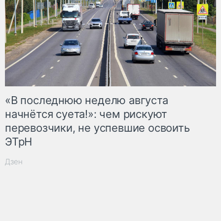
«В последнюю неделю августа
начнётся суета!»: чем рискуют
перевозчики, не успевшие освоить
ЭТрН
Дзен